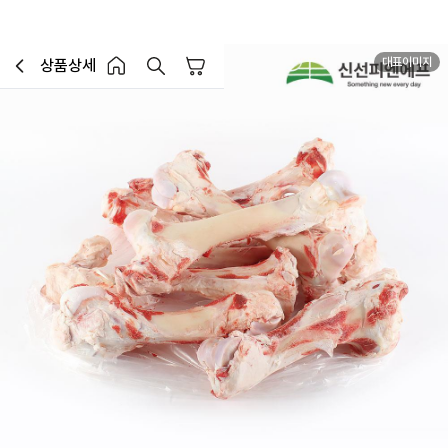
대표이미지
상품상세
장바구니
이전페이지로 이동
홈 버튼
홈