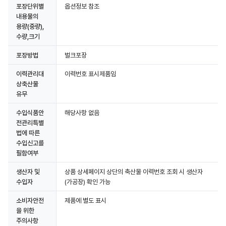
포장단위별
옵션정보 참조
내용물의
용량(중량),
수량,크기
포장방법
벌크포장
이력관리대
이력번호 표시제품임
상축산물
유무
수입식품안
해당사항 없음
전관리특별
법에 따른
수입신고를
필함여부
생산자 및
상품 상세페이지 상단의 축산물 이력번호 조회 시 생산자
수입자
(가공장) 확인 가능
소비자안전
제품에 별도 표시
을 위한
주의사항