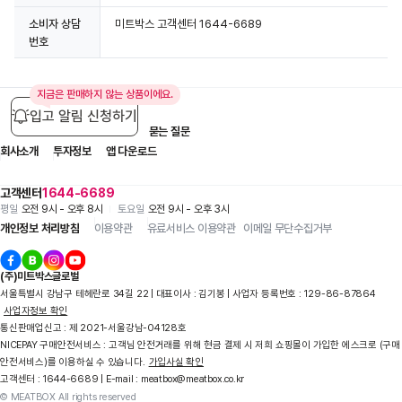
소비자 상담
미트박스 고객센터 1644-6689
번호
지금은 판매하지 않는 상품이에요.
입고 알림 신청하기
입점 제휴 문의
1:1 문의
자주 묻는 질문
회사소개
투자정보
앱 다운로드
고객센터
1644-6689
평일
오전 9시 - 오후 8시
토요일
오전 9시 - 오후 3시
개인정보 처리방침
이용약관
유료서비스 이용약관
이메일 무단수집거부
(주)미트박스글로벌
서울특별시 강남구 테헤란로 34길 22 | 대표이사 : 김기봉 | 사업자 등록번호 : 129-86-87864
사업자정보 확인
통신판매업신고 : 제 2021-서울강남-04128호
NICEPAY 구매안전서비스 : 고객님 안전거래를 위해 현금 결제 시 저희 쇼핑몰이 가입한 에스크로 (구매
안전서비스)를 이용하실 수 있습니다.
가입사실 확인
고객센터 : 1644-6689 | E-mail : meatbox@meatbox.co.kr
© MEATBOX All rights reserved