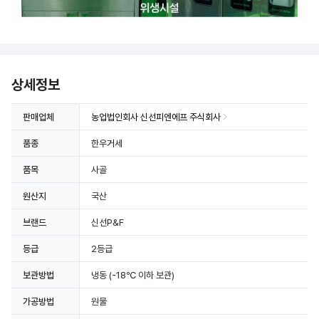
상세정보
판매업체
농업법인회사 신선피엔에프 주식회사
품종
한우거세
품목
사골
원산지
국산
브랜드
신선P&F
등급
2등급
보관방법
냉동
(-18℃ 이하 보관)
가공방법
원물