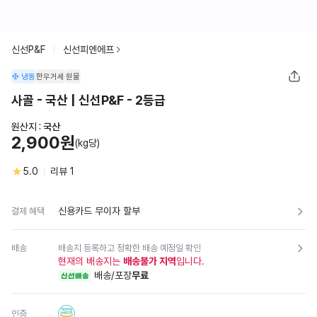
신선P&F
신선피엔에프
냉동
한우거세
원물
사골 - 국산 | 신선P&F - 2등급
원산지 :
국산
2,900원
(kg당)
5.0
리뷰
1
신용카드 무이자 할부
결제 혜택
배송
배송지 등록하고 정확한 배송 예정일 확인
현재의 배송지는
배송불가 지역
입니다.
배송/포장
무료
신선배송
인증