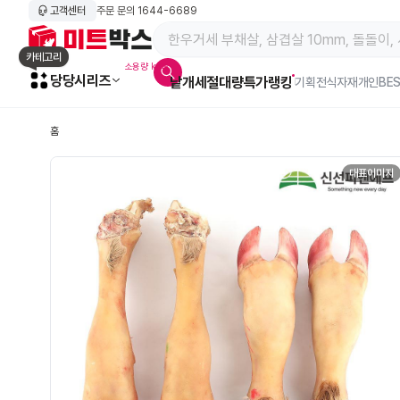
고객센터
주문 문의
1644-6689
메인 페이지 바로가기
카테고리
소용량 kg육
당당시리즈
낱개
세절
대량특가
랭킹
알람아이콘
기획전
식자재
개인BE
홈
대표이미지