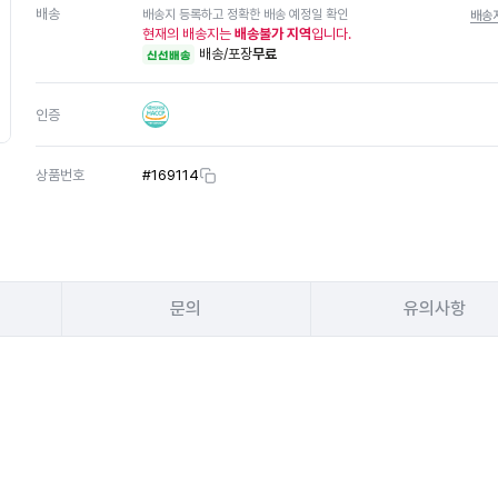
배송
배송지 등록하고 정확한 배송 예정일 확인
배송
현재의 배송지는
배송불가 지역
입니다.
배송/포장
무료
신선배송
인증
상품번호
#
169114
문의
유의사항