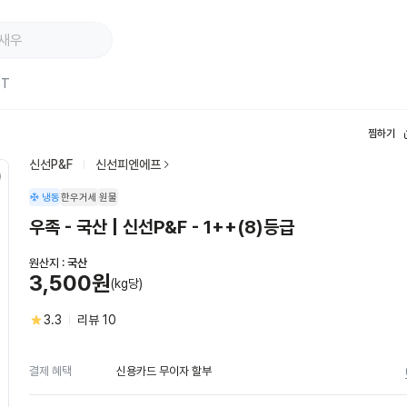
ST
찜하기
신선P&F
신선피엔에프
냉동
한우거세
원물
우족 - 국산 | 신선P&F - 1++(8)등급
원산지 :
국산
3,500원
(kg당)
3.3
리뷰
10
신용카드 무이자 할부
결제 혜택