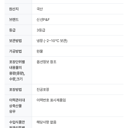
원산지
국산
브랜드
신선P&F
등급
3등급
보관방법
냉장
(-2~10℃ 보관)
가공방법
원물
포장단위별
옵션정보 참조
내용물의
용량(중량),
수량,크기
포장방법
진공포장
이력관리대
이력번호 표시제품임
상축산물
유무
수입식품안
해당사항 없음
전관리특별