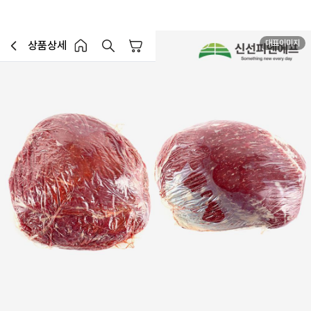
대표이미지
상품상세
장바구니
이전페이지로 이동
홈 버튼
홈