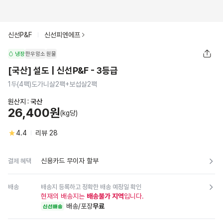
신선P&F
신선피엔에프
냉장
한우암소
원물
[국산] 설도 | 신선P&F - 3등급
1두(4팩)도가니살2팩+보섭살2팩
원산지 :
국산
26,400원
(kg당)
4.4
리뷰
28
신용카드 무이자 할부
결제 혜택
배송
배송지 등록하고 정확한 배송 예정일 확인
현재의 배송지는
배송불가 지역
입니다.
배송/포장
무료
신선배송