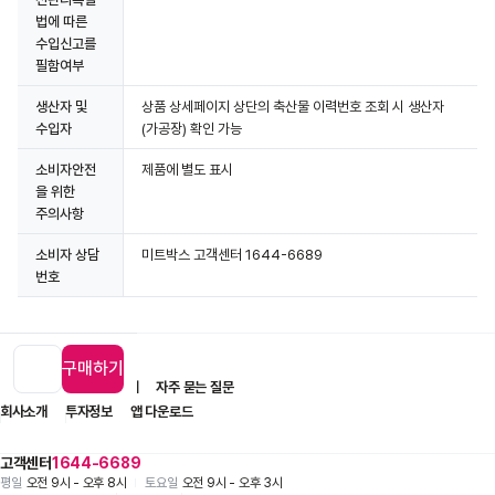
법에 따른
수입신고를
필함여부
생산자 및
상품 상세페이지 상단의 축산물 이력번호 조회 시 생산자
수입자
(가공장) 확인 가능
소비자안전
제품에 별도 표시
을 위한
주의사항
소비자 상담
미트박스 고객센터 1644-6689
번호
구매하기
입점 제휴 문의
1:1 문의
자주 묻는 질문
회사소개
투자정보
앱 다운로드
고객센터
1644-6689
평일
오전 9시 - 오후 8시
토요일
오전 9시 - 오후 3시